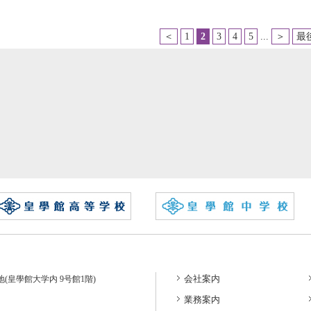
＜
1
2
3
4
5
...
＞
最後
会社案内
番地(皇學館大学内 9号館1階)
業務案内