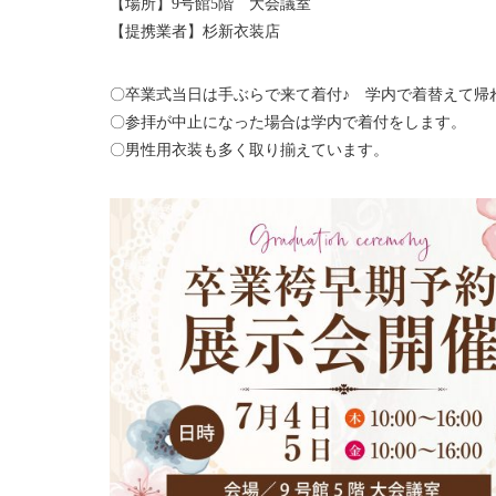
【場所】9号館5階 大会議室
【提携業者】杉新衣装店
〇卒業式当日は手ぶらで来て着付♪ 学内で着替えて帰
〇参拝が中止になった場合は学内で着付をします。
〇男性用衣装も多く取り揃えています。