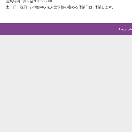
営業時間 : 月〜金 9:00〜17:00
土・日・祝日､その他学校法人皇學館の定める休業日は､休業します｡
Copyrigh