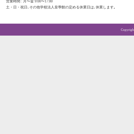
営業時間 : 月〜金 9:00〜17:00
土・日・祝日､その他学校法人皇學館の定める休業日は､休業します｡
Copyrigh