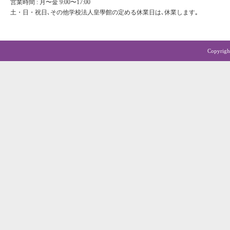
営業時間 : 月〜金 9:00〜17:00
土・日・祝日､その他学校法人皇學館の定める休業日は､休業します｡
Copyrigh