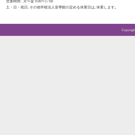
営業時間 : 月〜金 9:00〜17:00
土・日・祝日､その他学校法人皇學館の定める休業日は､休業します｡
Copyrigh